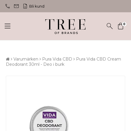
call
mail
description
Bli kund
0
Varumärken
Pura Vida CBD
Pura Vida CBD Cream
Deodorant 30ml - Deo i burk