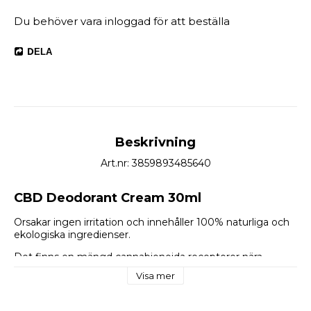
DELA
Beskrivning
Art.nr: 3859893485640
CBD Deodorant Cream 30ml
Orsakar ingen irritation och innehåller 100% naturliga och 
ekologiska ingredienser.
Det finns en mängd cannabionoida receptorer nära 
svettkörtlarna och därför är just CBD väldigt effektivt i 
Visa mer
deodorant. CBD är också väldigt lugnande för de med 
irritationer i armhålan. Sticket har en mildrande effekt efter 
rakning.