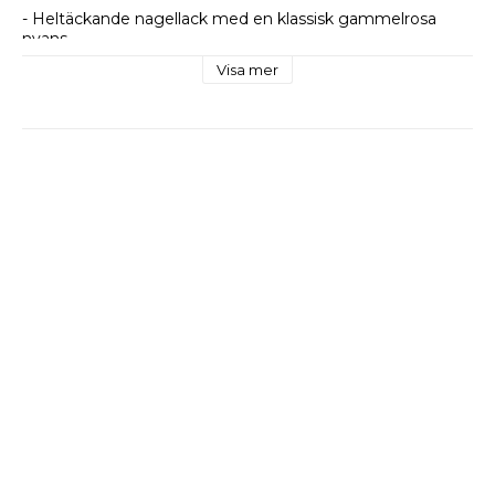
- Heltäckande nagellack med en klassisk gammelrosa 
nyans.
- Vegan. 
Visa mer
- 12-free nagellack. 
- Bra hållbarhet.
12-free betyder att nagellacken är utan formaldehyd, 
formaldehydrester, toluen, kamfer, dibutyl phtalate 
(ftalater) - alla dessa ämnen är kända carcinogener 
(cancerframkallande ämnen).
Hur du använder Kure Bazaar Nail Polish So 
Vintage
1. För ett jämnt resultat, se till att nageln är helt fri från 
rester av nagellack eller annat som t.ex. nagelbandsolja 
eller handkräm. 