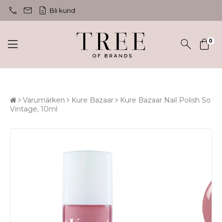
call
mail
description
Bli kund
0
Varumärken
Kure Bazaar
Kure Bazaar Nail Polish So
Vintage, 10ml