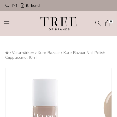
call
mail
description
Bli kund
0
Varumärken
Kure Bazaar
Kure Bazaar Nail Polish
Cappuccino, 10ml