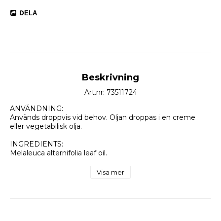
DELA
Beskrivning
Art.nr: 73511724
ANVÄNDNING: 
Används droppvis vid behov. Oljan droppas i en creme 
eller vegetabilisk olja.
INGREDIENTS: 
Melaleuca alternifolia leaf oil.
INNEHÅLL: 
Visa mer
Tea tree olja.