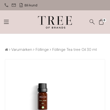
call
mail
description
Bli kund
0
Varumärken
Föllinge
Föllinge Tea tree Oil 30 ml